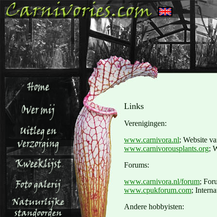
Links
Verenigingen:
www.carnivora.nl
; Website v
www.carnivorousplants.org
; 
Forums:
www.carnivora.nl/forum
; For
www.cpukforum.com
; Intern
Andere hobbyisten: